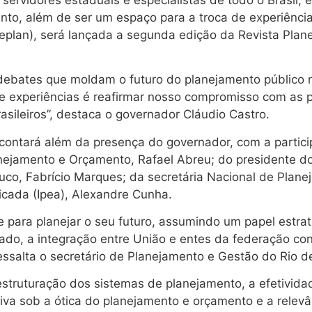
nto, além de ser um espaço para a troca de experiênci
plan), será lançada a segunda edição da Revista Planej
s debates que moldam o futuro do planejamento público 
de experiências é reafirmar nosso compromisso com as 
asileiros”, destaca o governador Cláudio Castro.
 e contará além da presença do governador, com a parti
anejamento e Orçamento, Rafael Abreu; do presidente d
, Fabrício Marques; da secretária Nacional de Planeja
icada (Ipea), Alexandre Cunha.
e para planejar o seu futuro, assumindo um papel estr
ado, a integração entre União e entes da federação contr
essalta o secretário de Planejamento e Gestão do Rio de
estruturação dos sistemas de planejamento, a efetivida
tiva sob a ótica do planejamento e orçamento e a relev