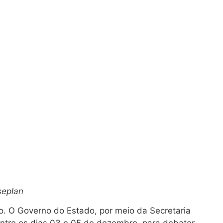
seplan
o. O Governo do Estado, por meio da Secretaria
 entre os dias 03 e 05 de dezembro, para debater