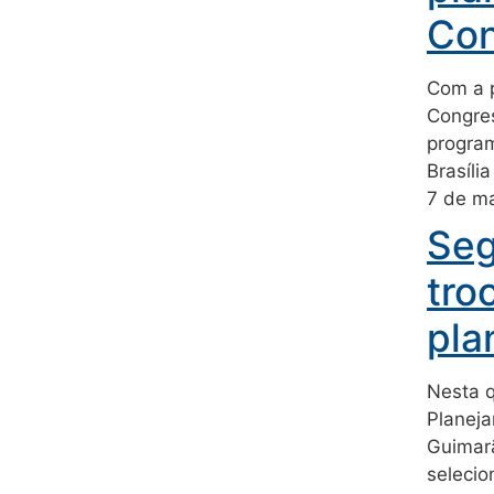
Con
Com a p
Congres
program
Brasíli
7 de m
Seg
tro
pla
Nesta q
Planeja
Guimarã
selecio