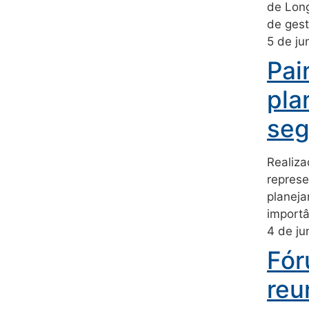
de Long
de gest
5 de j
Pai
pla
seg
Realiza
represe
planeja
import
4 de j
Fór
reu