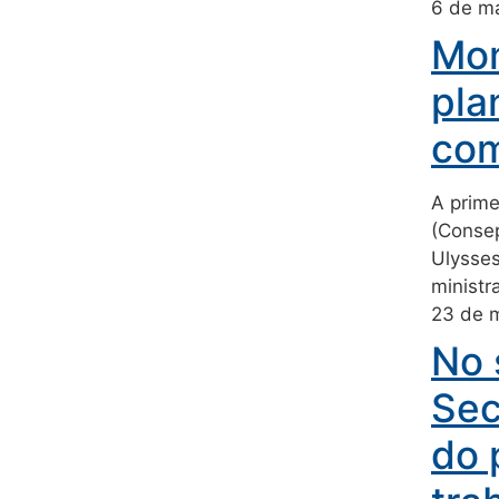
6 de m
Mom
pla
com
A prime
(Consep
Ulysses
ministr
23 de 
No 
Sec
do 