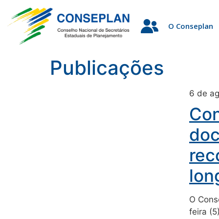
O Conseplan
Publicações
6 de a
Con
doc
rec
lon
O Conse
feira (