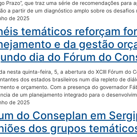
o Prazo”, que traz uma série de recomendações para ap
ão a partir de um diagnóstico amplo sobre os desafios 
unho de 2025
néis temáticos reforçam fo
nejamento e da gestão orç
undo dia do Fórum do Con
da nesta quinta-feira, 5, a abertura do XCIII Fórum do 
ntantes dos estados brasileiros num dia repleto de diá
mento e orçamento. Com a presença do governador Fábio
ância de um planejamento integrado para o desenvolvi
unho de 2025
um do Conseplan em Sergip
niões dos grupos temáticos