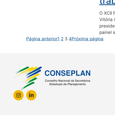
tra
O XCII 
Vitória
preside
painel 
Página anterior
1
2
3
4
Próxima página