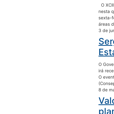
O XCIII
nesta q
sexta-f
áreas 
3 de j
Ser
Est
O Gover
irá rec
O event
(Consep
8 de m
Val
pla