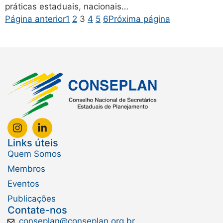
práticas estaduais, nacionais…
Página anterior
1
2
3
4
5
6
Próxima página
Links úteis
Quem Somos
Membros
Eventos
Publicações
Contate-nos
conseplan@conseplan.org.br